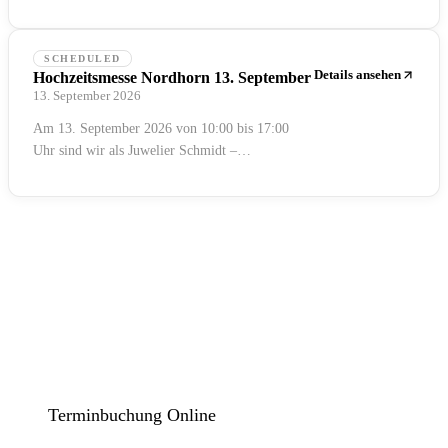
Rheine auf der Hochzeitsmesse Lingen „Die
ProfiHochzeiter“ in der Willhelmshöhe vertreten
und freuen uns darauf, euch persönlich
SCHEDULED
kennenzulernen.
Details ansehen
Hochzeitsmesse Nordhorn 13. September
13. September 2026
Am 13. September 2026 von 10:00 bis 17:00
Uhr sind wir als Juwelier Schmidt –
Trauringstudio Rheine auf der Hochzeitsmesse
Nordhorn „Die ProfiHochzeiter“ im
Küchenstudio Eckelhoff vertreten und freuen uns
darauf, euch persönlich kennenzulernen.
Trauringstudio
T
RHEINE
Schmidt Schmuck und Uhren
· Emsstraße 7-9
·
48431 Rheine
Terminbuchung Online