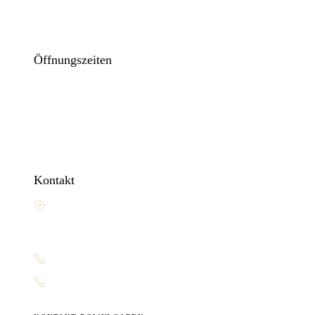
Bucht jetzt eure persönliche Beratung
Zur Terminbuchung
Öffnungszeiten
Mo: geschlossen
Di – Fr: 10:00-13:30 Uhr & 14:30-18:00 Uhr
Sa: 10:00 – 16:00 Uhr
Kontakt
Emsstraße 7-9
48431 Rheine
Deutschland
05971-3188
info@uhrenschmidt.de