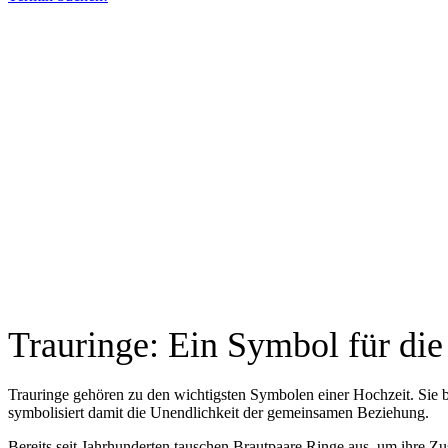
Persönliche Beratung
Wir nehmen uns Zeit, um gemeinsam Eure Ringe zu finden, die auf Eure Wün
Individuell
Jeder Ring wird individuell angefertigt, damit am ende der für euch perfekte 
Große Materialauswahl
Wir haben eine große Wahl an verschiedenen Materialien, aus denen ihr wähl
Trauringe: Ein Symbol für die
Trauringe gehören zu den wichtigsten Symbolen einer Hochzeit. Sie 
symbolisiert damit die Unendlichkeit der gemeinsamen Beziehung.
Bereits seit Jahrhunderten tauschen Brautpaare Ringe aus, um ihre Zu