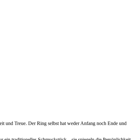
heit und Treue. Der Ring selbst hat weder Anfang noch Ende und
 ein traditionelles Schmuckstück – sie spiegeln die Persönlichkeit