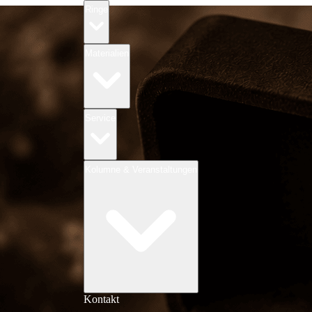
Ringe
Materialien
Trauringe
Service
ißgold
Rotgold
bgrown Diamanten
Trauringe aus Altgold
Kolumne & Veranstaltungen
Gravuren
gen
Kontakt