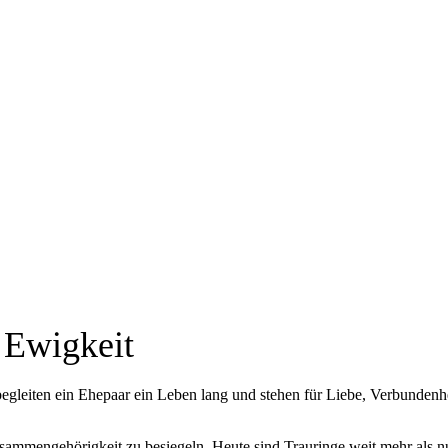
sche und Vorstellungen abgestimmt sind.
Ring entsteht.
en könnt.
 Ewigkeit
begleiten ein Ehepaar ein Leben lang und stehen für Liebe, Verbunden
sammengehörigkeit zu besiegeln. Heute sind Trauringe weit mehr als nur